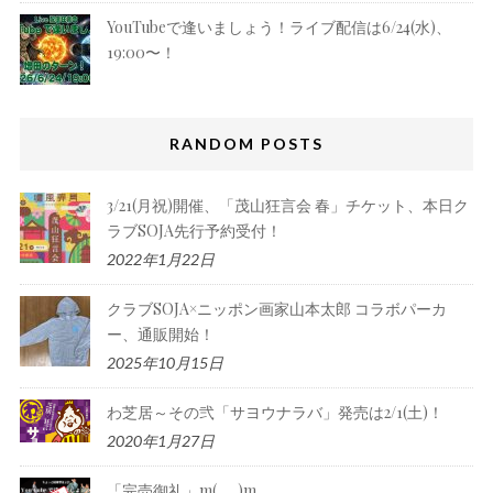
YouTubeで逢いましょう！ライブ配信は6/24(水)、
19:00〜！
RANDOM POSTS
3/21(月祝)開催、「茂山狂言会 春」チケット、本日ク
ラブSOJA先行予約受付！
2022年1月22日
クラブSOJA×ニッポン画家山本太郎 コラボパーカ
ー、通販開始！
2025年10月15日
わ芝居～その弐「サヨウナラバ」発売は2/1(土)！
2020年1月27日
「完売御礼」m(_ _)m