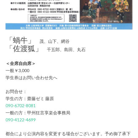
「蝸牛」
茂、山下、網谷
「佐渡狐」
千五郎、島田、丸石
＜全席自由席＞
一般￥3,000
学生券はお問い合わせ先へ
お問合せ：
学生の方：齋藤ゼミ 藤原
090-6702-8081
一般の方：甲州狂言享楽会事務局
090-4122-4699
都合により公演内容を変更する場合がございます。予め御了承下