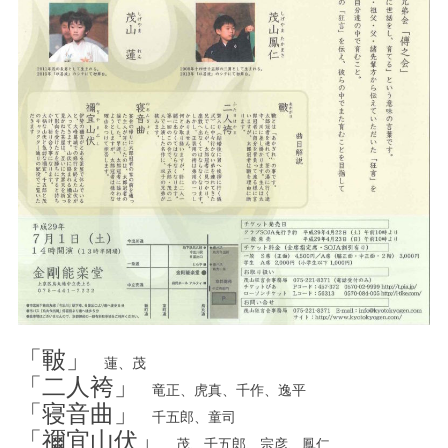
「皸」
蓮、茂
「二人袴」
竜正、虎真、千作、逸平
「寝音曲」
千五郎、童司
「禰宜山伏」
茂、千五郎、宗彦、鳳仁