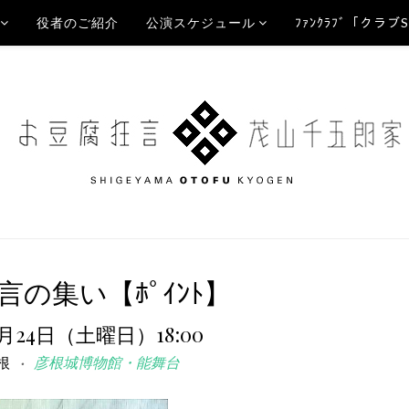
役者のご紹介
公演スケジュール
ﾌｧﾝｸﾗﾌﾞ「クラブ
言の集い【ﾎﾟｲﾝﾄ】
6月24日（土曜日）18:00
根
彦根城博物館・能舞台