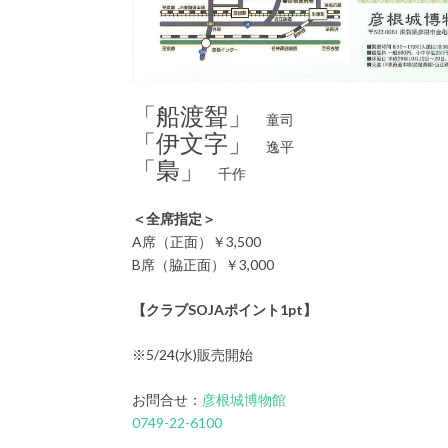
「船渡聟」
童司
「伊文字」
逸平
「梟」
千作
＜全席指定＞
A席（正面）￥3,500
B席（脇正面）￥3,000
【クラブSOJAポイント1pt】
※5/24(水)販売開始
お問合せ：
彦根城博物館
0749-22-6100