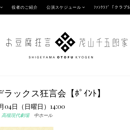
役者のご紹介
公演スケジュール
ﾌｧﾝｸﾗﾌﾞ「クラブ
デラックス狂言会【ﾎﾟｲﾝﾄ】
6月04日（日曜日）14:00
高槻現代劇場
中ホール