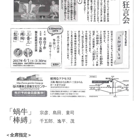
「蝸牛」
宗彦、島田、童司
「棒縛」
千五郎、逸平、茂
＜全席指定＞