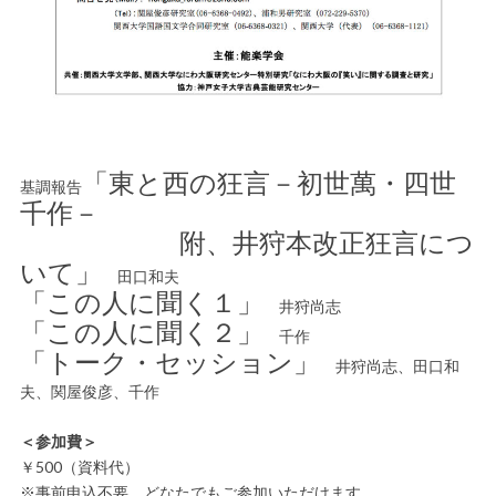
「東と西の狂言－初世萬・四世
基調報告
千作－
附、井狩本改正狂言につ
いて」
田口和夫
「この人に聞く１」
井狩尚志
「この人に聞く２」
千作
「トーク・セッション」
井狩尚志、田口和
夫、関屋俊彦、千作
＜参加費＞
￥500（資料代）
※事前申込不要、どなたでもご参加いただけます。