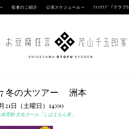
役者のご紹介
公演スケジュール
ﾌｧﾝｸﾗﾌﾞ「クラブ
017 冬の大ツアー 洲本
1月21日（土曜日）14:00
化体育館 文化ホール「しばえもん座」