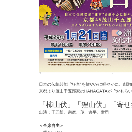
日本の伝統芸能〝狂言”を鮮やかに軽やかに、刺激
京都より茂山千五郎家のHANAGATAが〝おもろ
「柿山伏」「狸山伏」「寄せ笑い
出演：千五郎、宗彦、茂、逸平、童司
＜全席自由＞