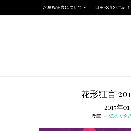
お豆腐狂言について
自主公演のご紹介
花形狂言 2
2017年0
兵庫
洲本市文