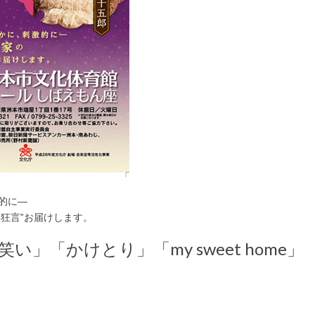
的に―
い狂言”お届けします。
」「かけとり」「my sweet home」