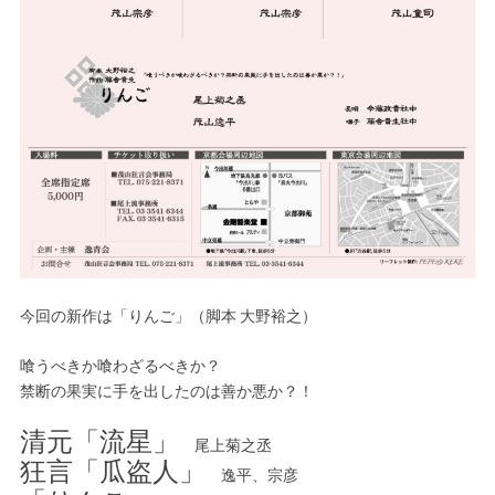
今回の新作は「りんご」（脚本 大野裕之）
喰うべきか喰わざるべきか？
禁断の果実に手を出したのは善か悪か？！
清元「流星」
尾上菊之丞
狂言「瓜盗人」
逸平、宗彦