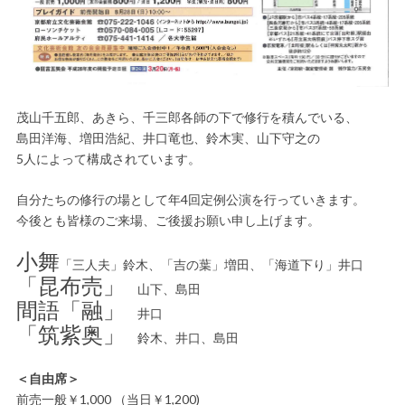
茂山千五郎、あきら、千三郎各師の下で修行を積んでいる、
島田洋海、増田浩紀、井口竜也、鈴木実、山下守之の
5人によって構成されています。
自分たちの修行の場として年4回定例公演を行っていきます。
今後とも皆様のご来場、ご後援お願い申し上げます。
小舞
「三人夫」鈴木、「吉の葉」増田、「海道下り」井口
「昆布売」
山下、島田
間語「融」
井口
「筑紫奥」
鈴木、井口、島田
＜自由席＞
前売一般￥1,000 （当日￥1,200)