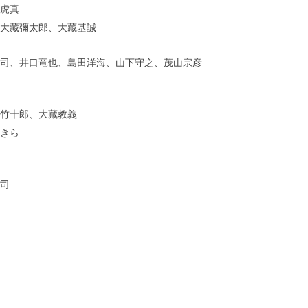
虎真
大藏彌太郎、大藏基誠
司、井口竜也、島田洋海、山下守之、茂山宗彦
竹十郎、大藏教義
きら
司