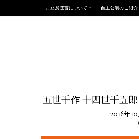
お豆腐狂言について
自主公演のご紹介
五世千作 十四世千五郎 
2016年1