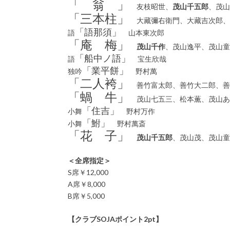
「 翁 」
友枝昭世、
茂山千五郎
、茂山
「三本柱」
大藏彌右衛門、大藏吉次郎、
「語那須」
語
山本東次郎
「庵 梅」
茂山千作
、茂山逸平、茂山童
「船中ノ語」
語
宝生欣哉
「業平餅」
独吟
野村萬
「二人袴」
善竹富太郎、善竹大二郎、善
「蝸 牛」
茂山七五三、松本薫、茂山あ
「住吉」
小舞
野村万作
「鮒」
小舞
野村萬斎
「花 子」
茂山千五郎
、茂山茂、茂山童
＜全席指定＞
S席￥12,000
A席￥8,000
B席￥5,000
【クラブSOJAポイント2pt】