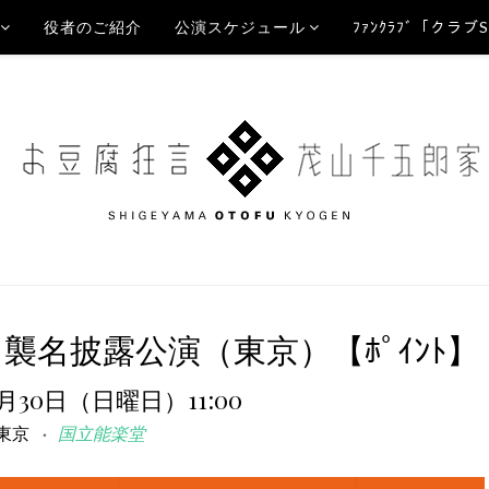
役者のご紹介
公演スケジュール
ﾌｧﾝｸﾗﾌﾞ「クラブ
襲名披露公演（東京）【ﾎﾟｲﾝﾄ】
0月30日（日曜日）11:00
東京
国立能楽堂