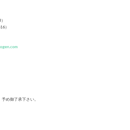
3）
16）
yogen.com
。予め御了承下さい。