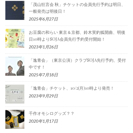
「茂山狂言会 秋」チケットの会員先行予約は明日、
一般発売は明後日！
2025年6月27日
お豆腐の和らい 東京＆京都、鈴木実釣狐開曲、明後
日10時よりSOJA会員先行予約受付開始！
2023年1月26日
「逸青会」（東京公演）クラブSOJA先行予約、受付
中です！
2025年7月18日
「逸青会」チケット、10/2(月)10時より発売！
2023年9月29日
千作オモシログッズ？？
2020年1月17日