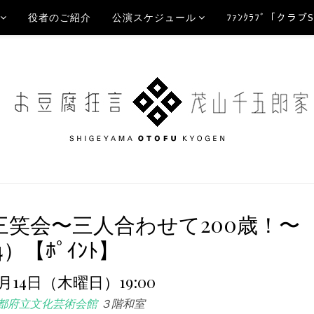
役者のご紹介
公演スケジュール
ﾌｧﾝｸﾗﾌﾞ「クラブ
三笑会〜三人合わせて200歳！〜
4）【ﾎﾟｲﾝﾄ】
4月14日（木曜日）19:00
都府立文化芸術会館
３階和室