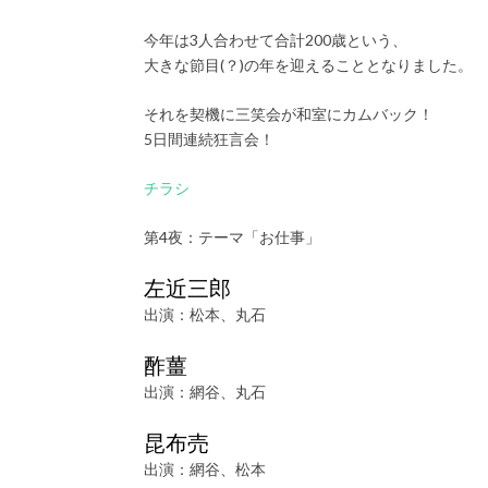
今年は3人合わせて合計200歳という、
大きな節目(？)の年を迎えることとなりました。
それを契機に三笑会が和室にカムバック！
5日間連続狂言会！
チラシ
第4夜：テーマ「お仕事」
左近三郎
出演：松本、丸石
酢薑
出演：網谷、丸石
昆布売
出演：網谷、松本