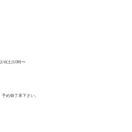
6(土)10時〜
。予め御了承下さい。