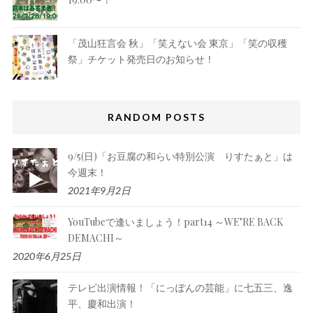
「茂山狂言会 秋」「笑えない会 東京」「笑の収穫
祭」チケット発売日のお知らせ！
RANDOM POSTS
9/5(日)「お豆腐の和らい特別公演 りすたぁと」は
今週末！
2021年9月2日
YouTubeで逢いましょう！part14 ～WE’RE BACK
DEMACHI～
2020年6月25日
テレビ出演情報！「にっぽんの芸能」に七五三、逸
平、慶和出演！