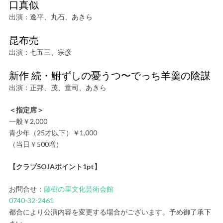
口真似
出演：逸平、丸石、あきら
昆布売
出演：七五三、宗彦
新作 続・鮒ずしの憂うつ〜でっち羊羹の陰謀
出演：正邦、茂、童司、あきら
＜指定席＞
一般￥2,000
青少年（25才以下）￥1,000
（当日￥500増）
【クラブSOJAポイント1pt】
お問合せ：
藤樹の里文化芸術会館
0740-32-2461
都合により公演内容を変更する場合がございます。予め御了承下