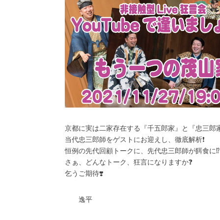
京都に実は二家存在する『千五郎家』と『忠三郎
当代忠三郎師をゲストにお迎えし、徹底解析❗️
恒例の先代回顧トークに、先代忠三郎師が餌食に⁉️
さぁ、どんなトーク、狂言になりますか❓
乞うご期待❣️
逸平