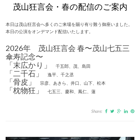
茂山狂言会・春の配信のご案内
本日は茂山狂言会へ多くのご来場を賜り有り難う御座いました。
本日の公演をオンデマンド配信いたします。
2026年 茂山狂言会 春〜茂山七五三
傘寿記念〜
「末広かり」
千五郎、茂、島田
「二千石」
逸平、千之丞
「骨皮」
宗彦、あきら、井口、山下、松本
「枕物狂」
七五三、慶和、鳳仁、蓮
Share: