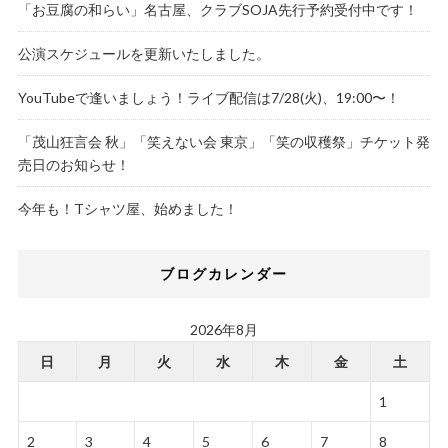
「お豆腐の和らい」名古屋、クラブSOJA先行予約受付中です！
公演スケジュールを更新いたしました。
YouTubeで逢いましょう！ライブ配信は7/28(火)、19:00〜！
「茂山狂言会 秋」「笑えない会 東京」「笑の収穫祭」チケット発
売日のお知らせ！
今年も！Tシャツ屋、始めました！
ブログカレンダー
2026年8月
日
月
火
水
木
金
土
1
2
3
4
5
6
7
8