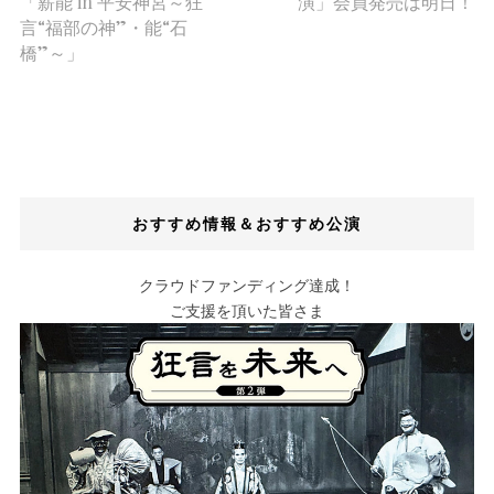
「薪能 in 平安神宮～狂
演」会員発売は明日！
言“福部の神”・能“石
橋”～」
おすすめ情報＆おすすめ公演
クラウドファンディング達成！
ご支援を頂いた皆さま