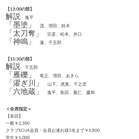
【13:00の部】
解説
逸平
「墨塗」
茂、増田、鈴木
「太刀奪」
宗彦、松本、井口
「神鳴」
蓮、千五郎
【15:30の部】
解説
千五郎
「雁礫」
竜正、増田、あきら
「濯ぎ川」
山下、虎真、千之丞
「六地蔵」
逸平、島田、鳳仁、慶和
＜全席指定＞
【各回】
一般￥2,300
クラブSOJA会員・会員お連れ様5名まで￥1,800
学生￥1,000