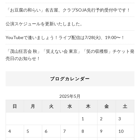
「お豆腐の和らい」名古屋、クラブSOJA先行予約受付中です！
公演スケジュールを更新いたしました。
YouTubeで逢いましょう！ライブ配信は7/28(火)、19:00〜！
「茂山狂言会 秋」「笑えない会 東京」「笑の収穫祭」チケット発
売日のお知らせ！
ブログカレンダー
2025年5月
日
月
火
水
木
金
土
1
2
3
4
5
6
7
8
9
10