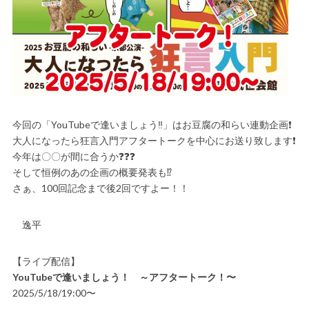
今回の「YouTubeで逢いましょう‼️」はお豆腐の和らい連動企画❗️
大人になったら狂言入門アフタートークを中心にお送り致します❗️
今年は〇〇が間に合うか❓❓❓
そして恒例のあの企画の概要発表も⁉️
さぁ、100回記念まで後2回ですよー！！
逸平
【ライブ配信】
YouTubeで逢いましょう！ ～アフタートーク！〜
2025/5/18/19:00〜