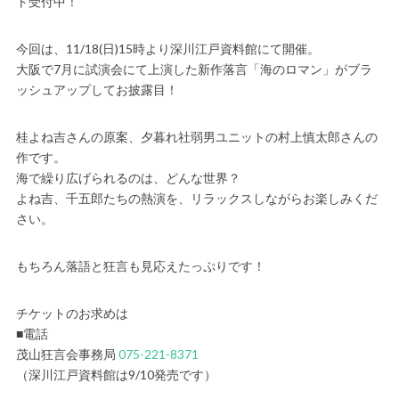
ト受付中！
今回は、11/18(日)15時より深川江戸資料館にて開催。
大阪で7月に試演会にて上演した新作落言「海のロマン」がブラ
ッシュアップしてお披露目！
桂よね吉さんの原案、夕暮れ社弱男ユニットの村上慎太郎さんの
作です。
海で繰り広げられるのは、どんな世界？
よね吉、千五郎たちの熱演を、リラックスしながらお楽しみくだ
さい。
もちろん落語と狂言も見応えたっぷりです！
チケットのお求めは
■電話
茂山狂言会事務局
075-221-8371
（深川江戸資料館は9/10発売です）