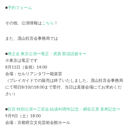
■
予約フォーム
その他、公演情報は
こちら
！
また、茂山狂言会事務局では
■
傅之会 東京公演〜竜正・虎真 那須語披キ〜
※東京は竜正です
8月11日（金祝）14:00
会場：セルリアンタワー能楽堂
（プレイガイドでの販売は終了いたしました。茂山狂言会事務局
にて明日8/10の18:00まで受付、当日は直接会場にてお求めくだ
さい）
■
狂言 特別公演〜三笑会 結成40周年記念・網谷正美 喜寿記念〜
9月9日（土）18:00
会場：京都府立文化芸術会館ホール