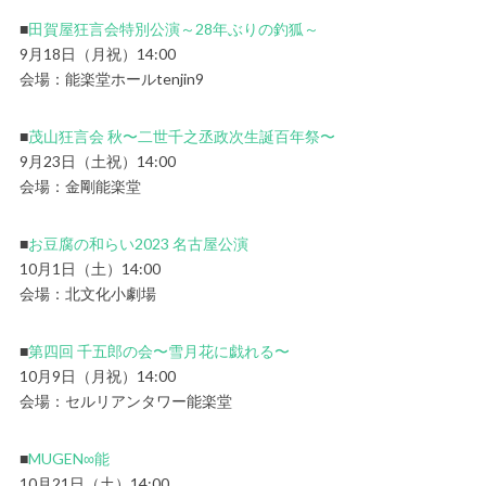
■
田賀屋狂言会特別公演～28年ぶりの釣狐～
9月18日（月祝）14:00
会場：能楽堂ホールtenjin9
■
茂山狂言会 秋〜二世千之丞政次生誕百年祭〜
9月23日（土祝）14:00
会場：金剛能楽堂
■
お豆腐の和らい2023 名古屋公演
10月1日（土）14:00
会場：北文化小劇場
■
第四回 千五郎の会〜雪月花に戯れる〜
10月9日（月祝）14:00
会場：セルリアンタワー能楽堂
■
MUGEN∞能
10月21日（土）14:00