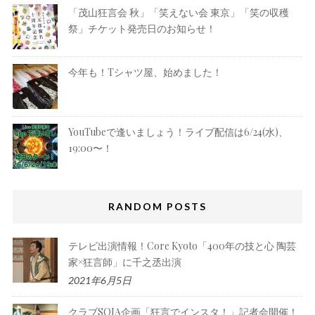
「茂山狂言会 秋」「笑えない会 東京」「笑の収穫
祭」チケット発売日のお知らせ！
今年も！Tシャツ屋、始めました！
YouTubeで逢いましょう！ライブ配信は6/24(水)、
19:00〜！
RANDOM POSTS
テレビ出演情報！Core Kyoto「400年の技と心 陶芸
家×狂言師」に千之丞出演
2021年6月5日
クラブSOJA企画「狂言でインスタ！」記者会開催！