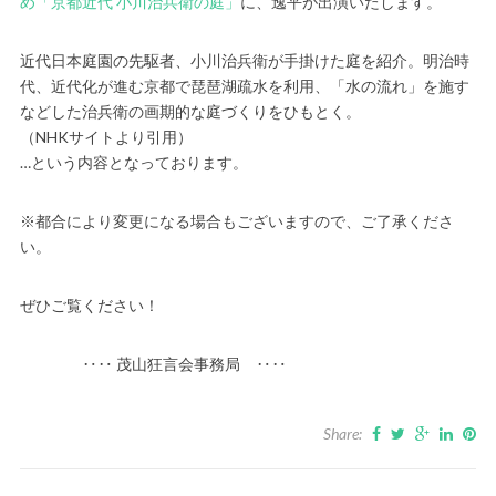
め「京都近代 小川治兵衛の庭」
に、逸平が出演いたします。
近代日本庭園の先駆者、小川治兵衛が手掛けた庭を紹介。明治時
代、近代化が進む京都で琵琶湖疏水を利用、「水の流れ」を施す
などした治兵衛の画期的な庭づくりをひもとく。
（NHKサイトより引用）
…という内容となっております。
※都合により変更になる場合もございますので、ご了承くださ
い。
ぜひご覧ください！
‥‥ 茂山狂言会事務局 ‥‥
Share: