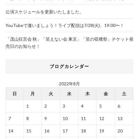
公演スケジュールを更新いたしました。
YouTubeで逢いましょう！ライブ配信は7/28(火)、19:00〜！
「茂山狂言会 秋」「笑えない会 東京」「笑の収穫祭」チケット発
売日のお知らせ！
ブログカレンダー
2022年8月
日
月
火
水
木
金
土
1
2
3
4
5
6
7
8
9
10
11
12
13
14
15
16
17
18
19
20