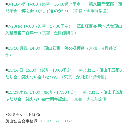
■
8/11(木祝) 14:00（終演・16:00過ぎ予定）
第八回 千五郎・茂
兄弟会 傅之会（かしずきのかい）
（京都・金剛能楽堂）
■
9/23(金) 14:00（終演・17:30予定）
茂山狂言会 秋〜八世茂山
久蔵没後二百年〜
（京都・金剛能楽堂）
■
10/10(月祝) 14:00
茂山狂言・笑の収穫祭
（京都・金剛能楽
堂）
■
10/16(日) 15:00（終演・18:00予定）
桂よね吉・茂山千五郎ふ
たり会「笑えない会 Legacy」
（東京・深川江戸資料館）
■
11/23(水祝) 14:00（終演・17:30予定）
桂よね吉・茂山千五郎
ふたり会「笑えない会十周年記念」
（京都・大江能楽堂）
●公演チケット販売
茂山狂言会事務局 TEL.
075-221-8371