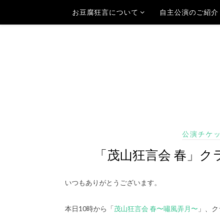
お豆腐狂言について
自主公演のご紹介
公演チケ
「茂山狂言会 春」ク
いつもありがとうございます。
本日10時から「
茂山狂言会 春〜嘯風弄月〜
」、ク