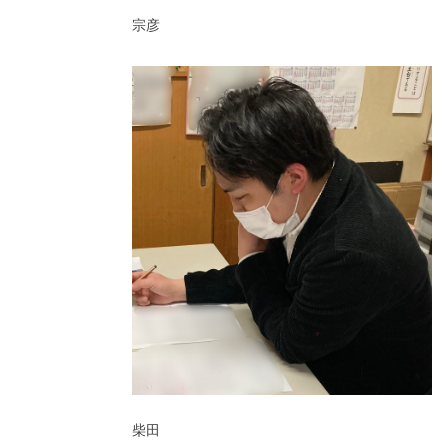
宗彦
柴田