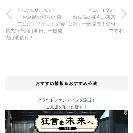
PREVIOUS POST
NEXT POST
「お豆腐の和らい 東
「お豆腐の和らい東京
京公演」チケットの会
公演」一般発売！受付
員先行予約は明日、一般発
中です。
売は明後日！
おすすめ情報＆おすすめ公演
クラウドファンディング達成！
ご支援を頂いた皆さま