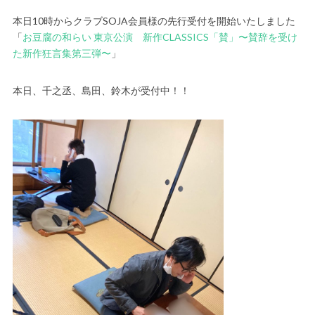
本日10時からクラブSOJA会員様の先行受付を開始いたしました
「
お豆腐の和らい 東京公演 新作CLASSICS「賛」〜賛辞を受け
た新作狂言集第三弾〜
」
本日、千之丞、島田、鈴木が受付中！！