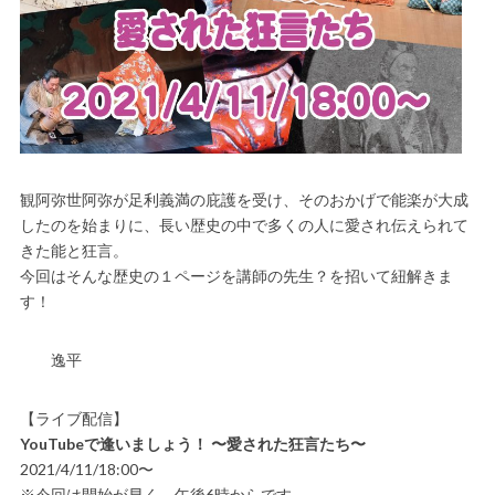
観阿弥世阿弥が足利義満の庇護を受け、そのおかげで能楽が大成
したのを始まりに、長い歴史の中で多くの人に愛され伝えられて
きた能と狂言。
今回はそんな歴史の１ページを講師の先生？を招いて紐解きま
す！
逸平
【ライブ配信】
YouTubeで逢いましょう！ 〜愛された狂言たち〜
2021/4/11/18:00〜
※今回は開始が早く、午後6時からです。