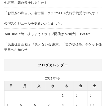
七五三、舞台復帰しました！
「お豆腐の和らい」名古屋、クラブSOJA先行予約受付中です！
公演スケジュールを更新いたしました。
YouTubeで逢いましょう！ライブ配信は7/28(火)、19:00〜！
「茂山狂言会 秋」「笑えない会 東京」「笑の収穫祭」チケット発
売日のお知らせ！
ブログカレンダー
2021年4月
日
月
火
水
木
金
土
1
2
3
4
5
6
7
8
9
10