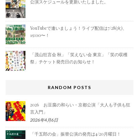
公演スケジュールを更新いたしました。
YouTubeで逢いましょう！ライブ配信は7/28(火)、
19:00〜！
「茂山狂言会 秋」「笑えない会 東京」「笑の収穫
祭」チケット発売日のお知らせ！
RANDOM POSTS
2026 お豆腐の和らい・京都公演「大人も子供も狂
言入門」
2026年4月6日
「千五郎の会」振替公演の発売は4/20月曜日！