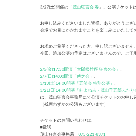
3/27(土)開催の「
茂山狂言会 春
」、公演チケット
お申し込みくださいました皆様、ありがとうござ
会場でお目にかかれますことを楽しみにいたして
お求めご希望くださった方、申し訳ございません
今回、追加公演の予定はございませんので、ご了
2/5(金)17:30開演「大阪松竹座 狂言の会」
、
2/7(日)14:00開演「傅之会」
、
3/13(土)14:00開演「五笑会 特別公演」
、
3/21(日)14:00開演「桂よね吉・茂山千五郎ふ
は、茂山狂言会事務局にて公演チケットのお申し
（残席わずかの公演もございます）
チケットのお問い合わせは、
■電話
茂山狂言会事務局
075-221-8371