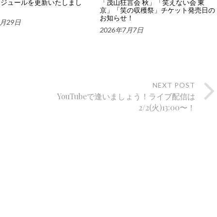
ケジュールを更新いたしまし
「茂山狂言会 秋」「笑えない会 東
京」「笑の収穫祭」チケット発売日の
お知らせ！
7月29日
2026年7月7日
NEXT POST
YouTubeで逢いましょう！ライブ配信は
2/2(火)13:00〜！