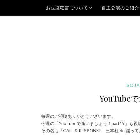
お豆腐狂言について
自主公演のご紹介
SOJ
YouTube
毎週のご視聴ありがとうございます。
今週の「YouTubeで逢いましょう！part19」
その名も『CALL & RESPONSE 三本柱 de 謡