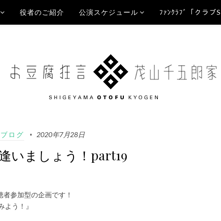
役者のご紹介
公演スケジュール
ﾌｧﾝｸﾗﾌﾞ「クラブ
Aブログ
2020年7月28日
で逢いましょう！part19
も視聴者参加型の企画です！
ってみよう！』