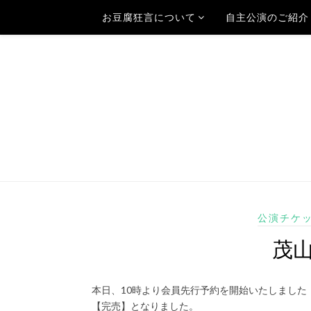
お豆腐狂言について
自主公演のご紹介
公演チケ
茂
本日、10時より会員先行予約を開始いたしました
【完売】となりました。