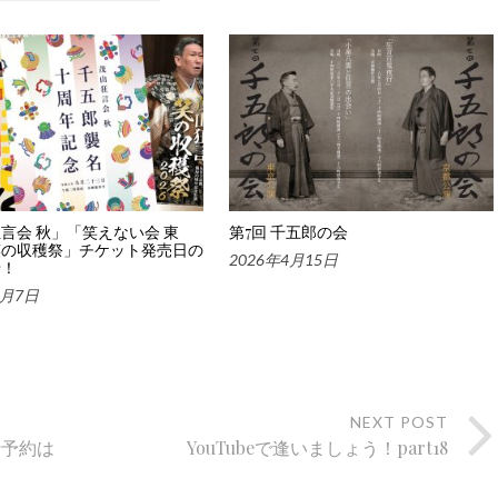
言会 秋」「笑えない会 東
第7回 千五郎の会
笑の収穫祭」チケット発売日の
2026年4月15日
せ！
7月7日
NEXT POST
行予約は
YouTubeで逢いましょう！part18