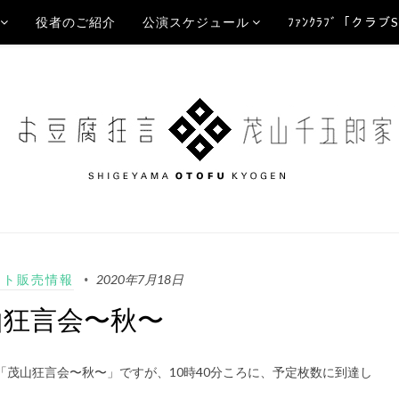
役者のご紹介
公演スケジュール
ﾌｧﾝｸﾗﾌﾞ「クラブ
ット販売情報
2020年7月18日
山狂言会〜秋〜
「茂山狂言会〜秋〜」ですが、10時40分ころに、予定枚数に到達し