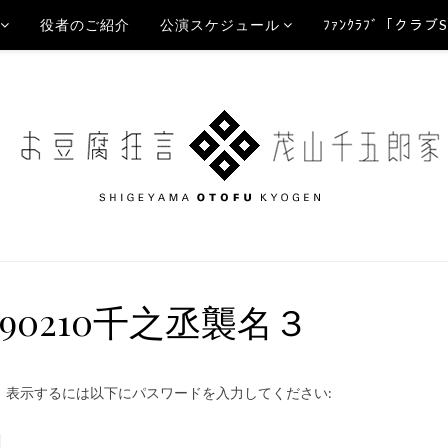
役者のご紹介
公演スケジュール
ﾌｧﾝｸﾗﾌﾞ「クラブ
190210千之丞襲名３
。表示するには以下にパスワードを入力してください: