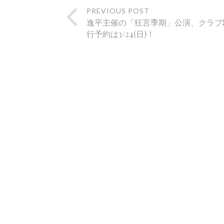
PREVIOUS POST
逸平主催の「狂言季期」公演、クラブS
行予約は3/24(日)！