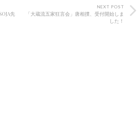
NEXT POST
OJA先
「大蔵流五家狂言会」唐相撲、受付開始しま
した！