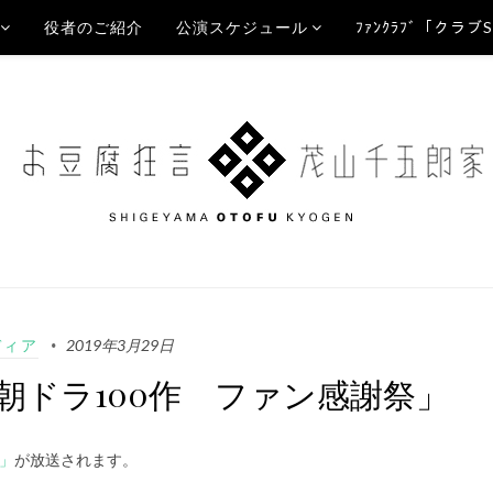
役者のご紹介
公演スケジュール
ﾌｧﾝｸﾗﾌﾞ「クラブ
ディア
2019年3月29日
朝ドラ100作 ファン感謝祭」
祭」
が放送されます。