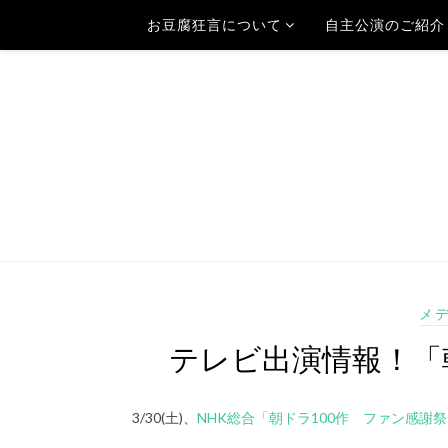
お豆腐狂言について
自主公演のご紹介
メ
テレビ出演情報！「
3/30(土)、
NHK総合「朝ドラ100作 ファン感謝