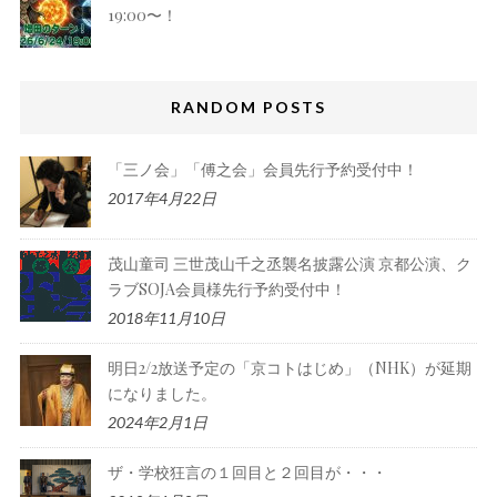
19:00〜！
RANDOM POSTS
「三ノ会」「傅之会」会員先行予約受付中！
2017年4月22日
茂山童司 三世茂山千之丞襲名披露公演 京都公演、ク
ラブSOJA会員様先行予約受付中！
2018年11月10日
明日2/2放送予定の「京コトはじめ」（NHK）が延期
になりました。
2024年2月1日
ザ・学校狂言の１回目と２回目が・・・