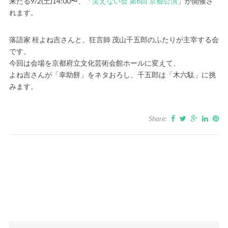
来たる9/2(土)14:00〜、「
笑えない会 第6回 京都公演
」が開催さ
れます。
落語家 桂よね吉さんと、狂言師 茂山千五郎のふたりが主宰する会
です。
今回は会場を京都府立文化芸術会館ホールに変えて、
よね吉さんが「幸助餅」をネタおろし、千五郎は「木六駄」に挑
みます。
Share: