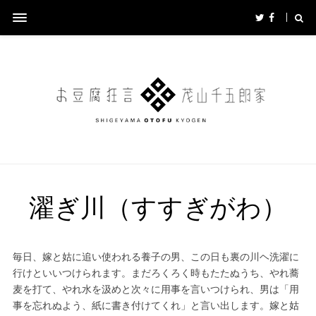
濯ぎ川（すすぎがわ）
毎日、嫁と姑に追い使われる養子の男、この日も裏の川ヘ洗濯に
行けといいつけられます。まだろくろく時もたたぬうち、やれ蕎
麦を打て、やれ水を汲めと次々に用事を言いつけられ、男は「用
事を忘れぬよう、紙に書き付けてくれ」と言い出します。嫁と姑