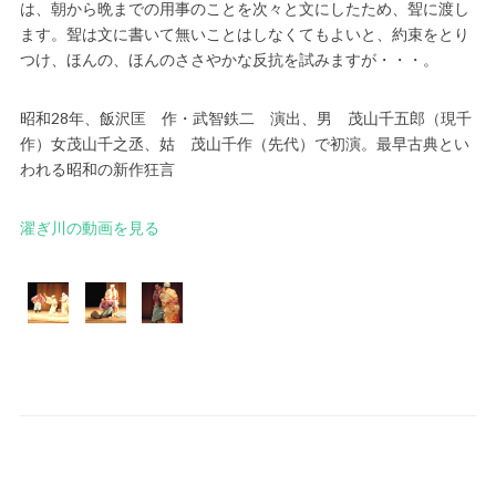
は、朝から晩までの用事のことを次々と文にしたため、聟に渡し
ます。聟は文に書いて無いことはしなくてもよいと、約束をとり
つけ、ほんの、ほんのささやかな反抗を試みますが・・・。
昭和28年、飯沢匡 作・武智鉄二 演出、男 茂山千五郎（現千
作）女茂山千之丞、姑 茂山千作（先代）で初演。最早古典とい
われる昭和の新作狂言
濯ぎ川の動画を見る