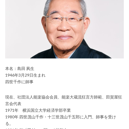
本名：島田 夙生
1946年3月29日生まれ
四世千作に師事
現在、社団法人能楽協会会員、能楽大蔵流狂言方師範、田賀屋狂
言会代表
1971年 横浜国立大学経済学部卒業
1980年 四世茂山千作・十三世茂山千五郎に入門、師事を受け
る。