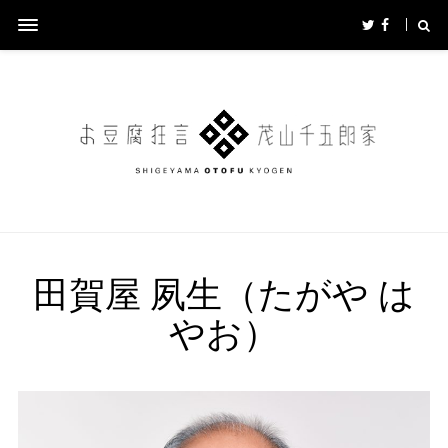
田賀屋 夙生（たがや は
やお）