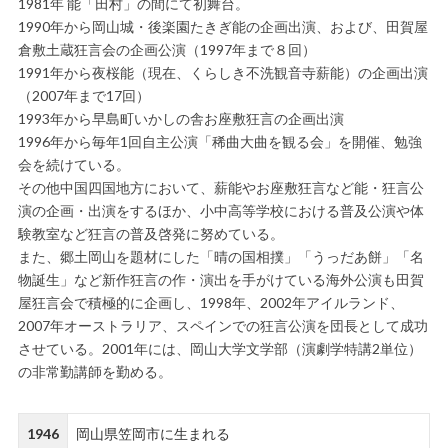
1981年 能「田村」の間にて初舞台。
1990年から岡山城・後楽園たきぎ能の企画出演、および、田賀屋
倉敷土蔵狂言会の企画公演（1997年まで８回）
1991年から夜桜能（現在、くらしき不洗観音寺薪能）の企画出演
（2007年まで17回）
1993年から早島町いかしの舎お座敷狂言の企画出演
1996年から毎年1回自主公演「稀曲大曲を観る会」を開催、勉強
会を続けている。
その他中国四国地方において、薪能やお座敷狂言など能・狂言公
演の企画・出演をするほか、小中高等学校における普及公演や体
験教室など狂言の普及啓発に努めている。
また、郷土岡山を題材にした「晴の国相撲」「うっだあ餅」「名
物誕生」など新作狂言の作・演出を手がけている海外公演も田賀
屋狂言会で積極的に企画し、1998年、2002年アイルランド、
2007年オーストラリア、スペインでの狂言公演を団長として成功
させている。2001年には、岡山大学文学部（演劇学特講2単位）
の非常勤講師を勤める。
1946
岡山県笠岡市に生まれる