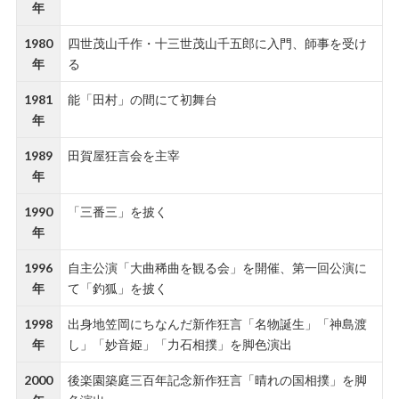
年
1980
四世茂山千作・十三世茂山千五郎に入門、師事を受け
年
る
1981
能「田村」の間にて初舞台
年
1989
田賀屋狂言会を主宰
年
1990
「三番三」を披く
年
1996
自主公演「大曲稀曲を観る会」を開催、第一回公演に
年
て「釣狐」を披く
1998
出身地笠岡にちなんだ新作狂言「名物誕生」「神島渡
年
し」「妙音姫」「力石相撲」を脚色演出
2000
後楽園築庭三百年記念新作狂言「晴れの国相撲」を脚