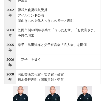
年
色演出
2002
福武文化奨励賞受賞
年
アイルランド公演
岡山きもの文化人＜きもの博士＞表彰
2003
笠岡市制40周年事業で「うっだあ餅」「お代官さま」
年
を脚色演出
2005
息子・島田洋海と父子狂言会「弐人会」を開催
年
2006
「花子」を披く
年
2008
岡山芸術文化賞＜功労賞＞受賞
年
日本善行表彰＜国際貢献＞受賞