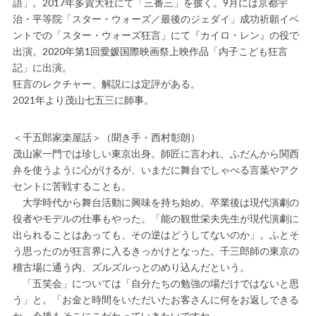
語」。2017年多賀大社にて「三番三」を披く。9月には京都宇
治・平等院「スター・ウォーズ／最後のジェダイ」成功祈願イベ
ントでの「スター・ウォーズ狂言」にて『カイロ・レン』の役で
出演。2020年第1回愛媛国際映画祭上映作品「内子こども狂言
記」に出演。
狂言のレクチャー、解説には定評がある。
2021年より茂山七五三に師事。
＜千五郎家楽屋話＞（聞き手・西村彰朗）
茂山家一門では珍しい東京出身。師匠に言われ、ふだんから関西
弁を使うように心がけるが、いまだに舞台でしゃべる言葉やアク
セントに苦戦することも。
大学時代から舞台活動に興味を持ち始め、卒業後は現代演劇の
役者やモデルの仕事もやった。「能の観世栄夫先生が現代演劇に
出られることはあっても、その逆はどうしてないのか」。ふとそ
う思ったのが狂言界に入るきっかけとなった。千三郎師の東京の
稽古場に通う内、ズルズルっとのめり込んだという。
「五笑会」については「自分たちの勉強の場だけではないと思
う」と。「お金と時間をいただいたお客さんに何をお返しできる
か。今後もそこにこだわっていきたいですね」。