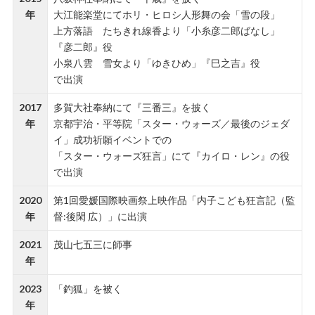
年
大江能楽堂にてホリ・ヒロシ人形舞の会「雪の段」
上方落語 たちきれ線香より「小糸彦二郎ばなし」
『彦二郎』役
小泉八雲 雪女より「ゆきひめ」『巳之吉』役
で出演
2017
多賀大社奉納にて『三番三』を披く
年
京都宇治・平等院「スター・ウォーズ／最後のジェダ
イ」成功祈願イベントでの
「スター・ウォーズ狂言」にて『カイロ・レン』の役
で出演
2020
第1回愛媛国際映画祭上映作品「内子こども狂言記（監
年
督:後閑 広）」に出演
2021
茂山七五三に師事
年
2023
「釣狐」を被く
年