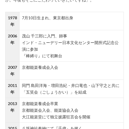
1978
7月10日生まれ、東京都出身
年
2006
茂山 千三郎に入門、師事
年
インド・ニューデリー日本文化センター開所式記念公
演に参加
『棒縛り』にて初舞台
2007
京都能楽養成会入会
年
2011
同門 島田洋海・増田浩紀・井口竜也・山下守之と共に
年
「五笑会（ごしょうかい）」を結成
2013
京都能楽養成会卒業
年
京都能楽会入会、能楽協会入会
大江能楽堂にて独立披露狂言会を開催
2015
八坂神社奉納にて『千歳』を披く