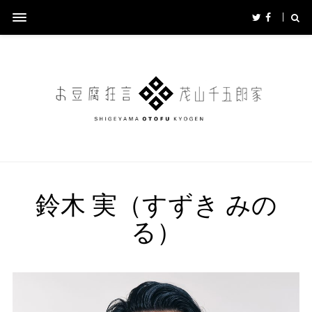
鈴木 実（すずき みの
る）