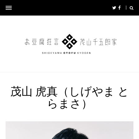
茂山 虎真（しげやま と
らまさ）