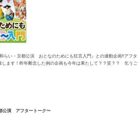
腐の和らい・京都公演 おとなのためにも狂言入門』との連動企画‼️アフタ
致します！昨年断念した例の企画も今年は果たして？？笑？？ 乞うご
京都公演 アフタートーク〜