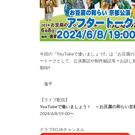
今回の『YouTubeで逢いましょう❗️』は『お豆
ートークとして、公演裏話や制作秘話等々お話し
期待‼️
逸平
【ライブ配信】
YouTubeで逢いましょう！ ～お豆腐の和らい
2024/6/8/19:00〜
クラブSOJAチャンネル