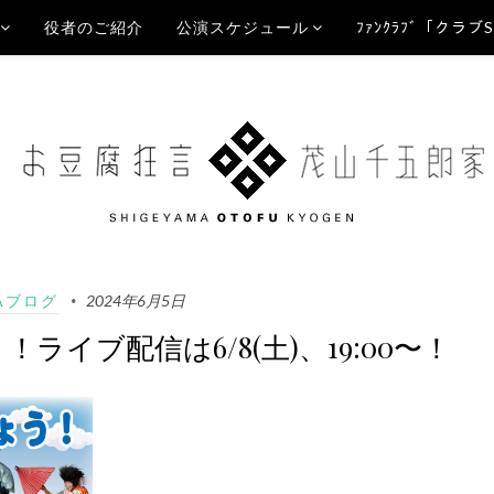
役者のご紹介
公演スケジュール
ﾌｧﾝｸﾗﾌﾞ「クラブ
Aブログ
2024年6月5日
！ライブ配信は6/8(土)、19:00〜！