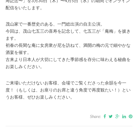
寿記念〜」を3月30日（木）〜4月5日（水）の期間でオンライン
配信をいたします。
茂山家で一番歴史のある、一門総出演の自主公演。
今回は、茂山七五三の喜寿を記念して、七五三が「庵梅」を披き
ます。
初春の長閑な庵に女房衆が尼を訪ねて、満開の梅の元で細やかな
酒宴を催す。
古来より日本人が大切にしてきた季節感を存分に味わえる秘曲を
お楽しみください。
ご来場いただけないお客様、会場でご覧くださった余韻を今一
度！（もしくは、お座りのお席と違う角度で再度観たい！）とい
うお客様、ぜひお楽しみください。
Share: