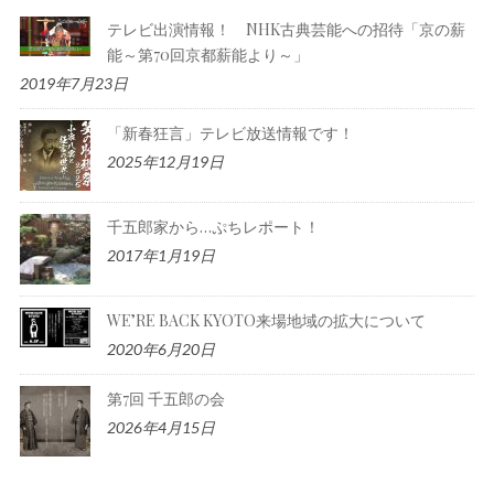
テレビ出演情報！ NHK古典芸能への招待「京の薪
能～第70回京都薪能より～」
2019年7月23日
「新春狂言」テレビ放送情報です！
2025年12月19日
千五郎家から…ぷちレポート！
2017年1月19日
WE’RE BACK KYOTO来場地域の拡大について
2020年6月20日
第7回 千五郎の会
2026年4月15日