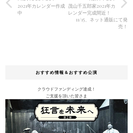
2021年カレンダー作成
茂山千五郎家2021年カ
中
レンダー完成間近！
11/15、ネット通販にて発
売！
おすすめ情報＆おすすめ公演
クラウドファンディング達成！
ご支援を頂いた皆さま