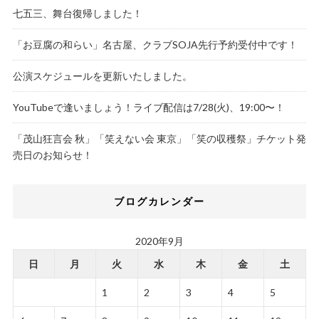
七五三、舞台復帰しました！
「お豆腐の和らい」名古屋、クラブSOJA先行予約受付中です！
公演スケジュールを更新いたしました。
YouTubeで逢いましょう！ライブ配信は7/28(火)、19:00〜！
「茂山狂言会 秋」「笑えない会 東京」「笑の収穫祭」チケット発
売日のお知らせ！
ブログカレンダー
2020年9月
日
月
火
水
木
金
土
1
2
3
4
5