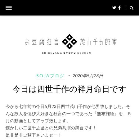
SOJAブログ
2020年5月23日
今日は四世千作の祥月命日です
今から七年前の今日5月23日四世茂山千作が他界致しました。そ
んな故人を偲び大好きな狂言の一つであった『無布施経』を、５
月の動画としてアップ致します。
懐かしい二世千之丞との兄弟共演の舞台です！
是非是非ご覧下さいませー！