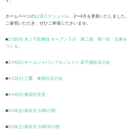
ホームページの
公演スケジュール
、2〜4月を更新いたしました。
ご参照いただき、ぜひご来場くださいませ。
■
2/18(月) 木ノ下歌舞伎 オープンラボ 第二期 第一回「古典を
つくる」
■
3/24(日) オールジャパンプロジェクト 高千穂狂言の会
■
4/13(土) 三鷹 東西狂言の会
■
4/14(日) 横浜狂言堂
■
4/20(土) 春狂言 13時の部
■
4/20(土) 春狂言 16時半の部