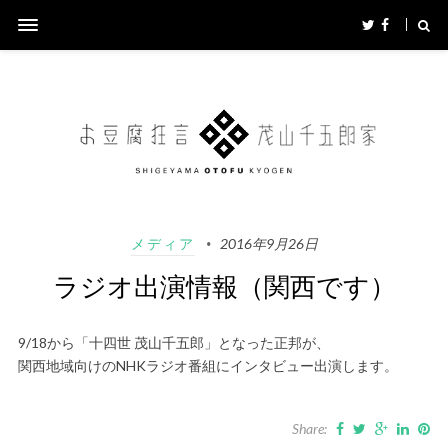
メディア
2016年9月26日
ラジオ出演情報（関西です）
9/18から「十四世 茂山千五郎」となった正邦が、
関西地域向けのNHKラジオ番組にインタビュー出演します。
Share: