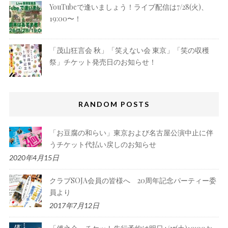
YouTubeで逢いましょう！ライブ配信は7/28(火)、
19:00〜！
「茂山狂言会 秋」「笑えない会 東京」「笑の収穫
祭」チケット発売日のお知らせ！
RANDOM POSTS
「お豆腐の和らい」東京および名古屋公演中止に伴
うチケット代払い戻しのお知らせ
2020年4月15日
クラブSOJA会員の皆様へ 20周年記念パーティー委
員より
2017年7月12日