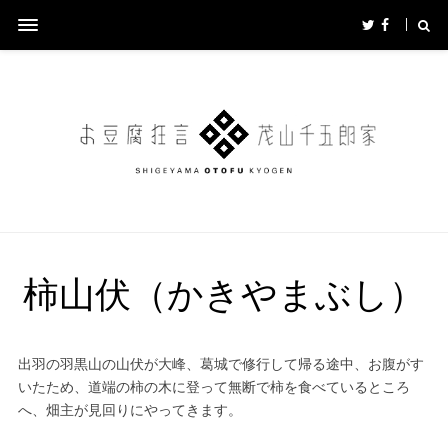
柿山伏（かきやまぶし）
出羽の羽黒山の山伏が大峰、葛城で修行して帰る途中、お腹がす
いたため、道端の柿の木に登って無断で柿を食べているところ
へ、畑主が見回りにやってきます。