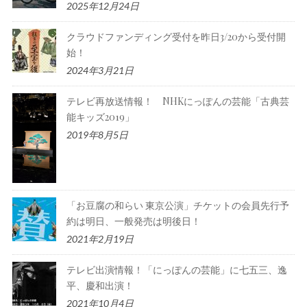
2025年12月24日
クラウドファンディング受付を昨日3/20から受付開
始！
2024年3月21日
テレビ再放送情報！ NHKにっぽんの芸能「古典芸
能キッズ2019」
2019年8月5日
「お豆腐の和らい 東京公演」チケットの会員先行予
約は明日、一般発売は明後日！
2021年2月19日
テレビ出演情報！「にっぽんの芸能」に七五三、逸
平、慶和出演！
2021年10月4日