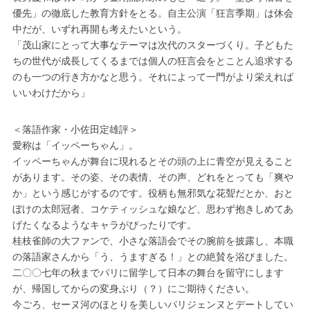
優先」の徹底した教育方針をとる。自主公演「狂言季期」は休会
中だが、いずれ再開も考えたいという。
「茂山家にとって大事なテーマは次代のスターづくり。子どもた
ちの世代が成長してくるまでは個人の狂言会をとことん追求する
のも一つの行き方かなと思う。それによって一門がより栄えれば
いいわけだから」
＜落語作家・小佐田定雄評＞
愛称は「イッペーちゃん」。
イッペーちゃんが舞台に現れるとその頭の上に青空が見えること
があります。その姿、その表情、その声、どれをとっても「爽や
か」という感じがするのです。役柄も無邪気な花聟だとか、おと
ぼけの太郎冠者、コケティッシュな娘など、思わず抱きしめてあ
げたくなるようなキャラがぴったりです。
桂枝雀師の大ファンで、小さな落語会でその腕前を披露し、本職
の落語家さんから「う、うますぎる！」との絶賛を浴びました。
二〇〇七年の秋までパリに留学して日本の舞台を留守にします
が、帰国してからの変身ぶり（？）にご期待ください。
今ごろ、セーヌ河のほとりを美しいパリジェンヌとデートしてい