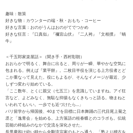
趣味：散策
好きな物：カウンターの端・秋・おもち・コーヒー
好きな言葉：おのがうんはおのがてでつかめ
好きな狂言：『口真似』『禰宜山伏』『二人袴』『文相撲』『蝸
牛』
＜千五郎家楽屋話＞（聞き手・西村彰朗）
おおらかで明るく、舞台に出ると、周りが一瞬、華やかな空気に
包まれる。例えば『業平餅』。二枚目半役を演じる上方役者とど
こか重なって見えた。役にもよるが、そんなイメージが最近、少
しずつ変わり始めている。
「ここ数年、とくに親父（七五三）を意識していますね。アイ狂
言など、よどみなく、無駄な抑揚もなくきちっと語る。物まねと
いわれてもいい。一歩でも近づけたら…」
パリ留学から帰国後、40までを目標に日本舞踊の三代目尾上菊之
丞と「逸青会」を始める。上方落語の桂春蝶とのコラボも。伝統
芸能の枠組みのなかで交流を深化させた。
長男慶和は幼い時から金剛流宗家のもとへ通う。「塾より稽古を