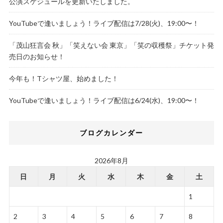
公演スケジュールを更新いたしました。
YouTubeで逢いましょう！ライブ配信は7/28(火)、19:00〜！
「茂山狂言会 秋」「笑えない会 東京」「笑の収穫祭」チケット発
売日のお知らせ！
今年も！Tシャツ屋、始めました！
YouTubeで逢いましょう！ライブ配信は6/24(水)、19:00〜！
ブログカレンダー
2026年8月
日
月
火
水
木
金
土
1
2
3
4
5
6
7
8