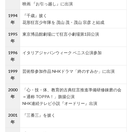
映画 『お引っ越し』に出演
1994
『千歳』披く
年
花形狂言少年隊を 茂山 茂・茂山 宗彦 と結成
1995
東京博品館劇場にて狂言小劇場第1回公演
年
1996
イタリアジャパンウィーク ベニス公演参加
年
1999
芸術祭参加作品 NHKドラマ「終のすみか」に出演
年
2000
「心・技・体、教育的古典狂言推進準備研修錬磨の会
年
＝通称 TOPPA！」旗揚公演
NHK連続テレビ小説『オードリー』出演
2001
『三番三』を披く
年