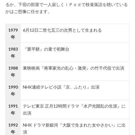
るか、下宿の部屋で一人寂しくｉＰｏｄで枝雀落語を聴いている
かはご想像に任せます。
1979
6月12日二世七五三の次男として生まれる
年
1983
『業平餅』の童で初舞台
年
1988
東映映画『将軍家光の乱心・激突』の竹千代役で出演
年
1990
NHK連続テレビ小説『京、ふたり』出演
年
1991
テレビ東京 正月12時間ドラマ『水戸光圀乱の生涯』に
年
出演
1992
NHK ドラマ新銀河『大阪で生まれた女やさかい』に出
年
演