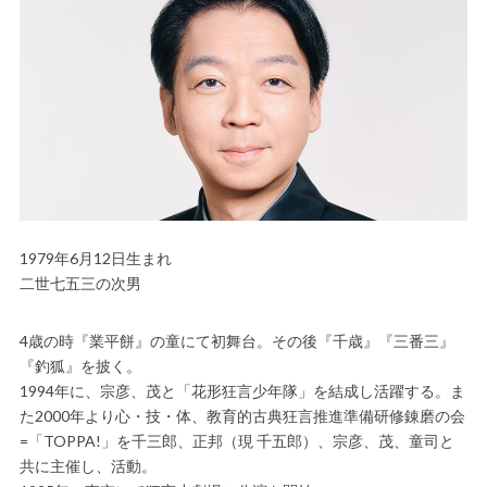
1979年6月12日生まれ
二世七五三の次男
4歳の時『業平餅』の童にて初舞台。その後『千歳』『三番三』
『釣狐』を披く。
1994年に、宗彦、茂と「花形狂言少年隊」を結成し活躍する。ま
た2000年より心・技・体、教育的古典狂言推進準備研修錬磨の会
=「TOPPA!」を千三郎、正邦（現 千五郎）、宗彦、茂、童司と
共に主催し、活動。