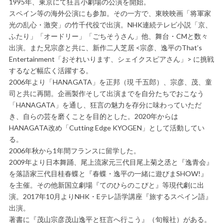
1995年、東京にて狂言小劇場の公演を開始。
スペイン等の海外公演にも参加。その一方で、東映映画「将軍家
光の乱心・激突」の竹千代役で出演。NHK連続テレビ小説「京、
ふたり」「オードリー」「ごちそうさん」他、舞台・CMと数々
出演。また兄宗彦と共に、新作二人芝居 <宗彦、逸平のThat’s
Entertainment「おそれいります、シェイクスピアさん」> に挑戦
するなど幅広く活躍する。
2006年より「HANAGATA」を正邦（現 千五郎）、宗彦、茂、童
司と共に再開。企画製作そして出演までを自分たちでおこなう
「HANAGATA」を通し、狂言の魅力を存分に味わっていただ
き、自らの芸を磨くことを目的とした。2020年からは
HANAGATA改め「Cutting Edge KYOGEN」として活動してい
る。
2006年秋から1年間フランスに留学した。
2009年より日本舞踊、尾上流家元三代目尾上菊之丞と『逸青会』
を落語家三代目桂春蝶と『春蝶・逸平の一緒に遊びまSHOW!』
を主催。その他新国立劇場『てのひらのこびと』等現代劇に出
演。2017年10月よりNHK・Eテレ語学講座『旅するスペイン語』
出演。
著書に『茂山宗彦茂山逸平と狂言へ行こう』（旬報社）がある。