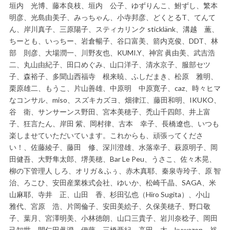
垣内 光博、藤本良枝、垣内 公子、ゆずりんこ、鮒ずし、繁本
明彦、光島由美子、みっちゃん、小寺邦彦、どくとるT、てんて
ん、岸川真子、三原陽子、スティカリンク sticklänk、溝越 薫、
ちーとも、いっちー、岩倉暢子、谷口富美、箭内克俊、DDT、林
部 則彦、大場潤一、川野友也、KUMI.Y、神宮 眞由美、武吉浩
二、丸山由紀子、田口めぐみ、山口洋子、清水京子、服部セツ
子、森裕子、多聞山西福寺 根来暁、ふしだまき、松原 雅明、
栗原雄二、もうこ、片山善雄、中原明 中原寛子、caz、時々ヒマ
なコンサル、miso、スズキカズヨ、畑律江、藤田和明、IKUKO、
谷 衛、サンサーンス野田、宮本美穂子、禿山千四郎、井上富
子、狂言たん、岸田 紫、岡村律、古本 幸子、長橋遼也、いつも
楽しませていただいています。これからも、頑張ってくださ
い！、佐藤綾子、藤田 修、深川澄雄、水落幸子、萩原明子、岡
田健吾、大野隼太郎、堺美穂、Bar Le Peu、うさこ、佐々木晃、
柳の下管理人 しろ、オリガ＆ふぅ、赤木真耶、秦泉寺玲子、原 智
治、ろこひ、安田産業株式会社、ゆいか、松崎千晶、SAGA、米
山麻耶、寺井 正、山田 香、杉田弘也（Hiro Sugita）、小山
雅代、宮原 浩、片岡倫子、安田美絵子、久保美穂子、野口敬
子、葉月、宮澤明美、小林徳朗、山口三貴子、岩川奈稔子、岡田
己知世、間仁田眞澄、伊藤、三橋亜紀、高田 太、kuwazon、裕