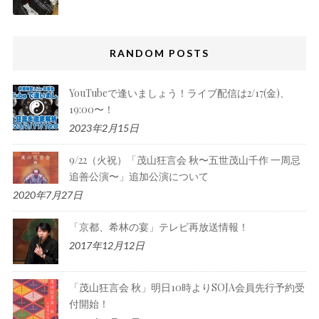
RANDOM POSTS
YouTubeで逢いましょう！ライブ配信は2/17(金)、
19:00〜！
2023年2月15日
9/22（火祝）「茂山狂言会 秋〜五世茂山千作 一周忌
追善公演〜」追加公演について
2020年7月27日
「京都、希林の宴」テレビ再放送情報！
2017年12月12日
「茂山狂言会 秋」明日10時よりSOJA会員先行予約受
付開始！