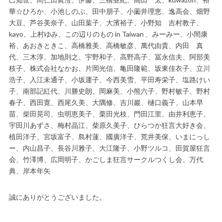
華☆ひろか、小池しのぶ、田中朋子、小薗井理恵、逸高会、畑野
大豆、芦谷美奈子、山田葉子、大濱裕子、小野知 吉村教子、
kayo、上村ゆみ、この辺りのもの in Taiwan 、みーみー、小間康
裕、あおきときこ、高橋雅美、高橋敏彦、萬代由貴、内田 真
代、三木淳、加地則之、宇野和子、高野高子、冨永信夫、阿部美
枝子、株式会社なかお、片岡光信、亀田隆範、坂東佳衣子、立川
浩子、入江未通子、小坂運子、今西美雪、平田寿栄子、塩路けい
子、南部記紅代、川勝史朗、岡麻美、小熊六子、野村敏子、野村
春子、西田寛、西尾久美、大隅修、吉川巖、樋口義子、山本早
苗、柴田晃司、虫明恵美子、栗田光枝、門田江里、由井利恵子、
宇田川あずさ、梅村晶江、柴原久美子、ひらつか狂言大好き会、
植田洋子、宮坂富子、島村蓮、國廣洋子、荒井美保、いまにっし
ー、内山昌子、長谷川雅子、大江隆子、小野ツルコ、田賀屋狂言
会、竹澤博、広岡明子、かごしま狂言サークルつくし会、万代
典、岸本年矢
誠にありがとうございました。