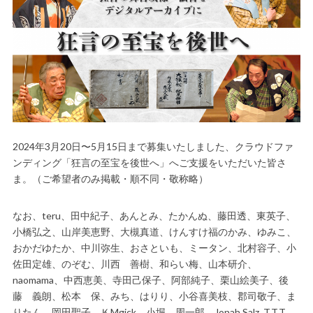
2024年3月20日〜5月15日まで募集いたしました、クラウドファ
ンディング「狂言の至宝を後世へ」へご支援をいただいた皆さ
ま。（ご希望者のみ掲載・順不同・敬称略）
なお、teru、田中紀子、あんとみ、たかんぬ、藤田透、東英子、
小橋弘之、山岸美恵野、大槻真道、けんすけ福のかみ、ゆみこ、
おかだゆたか、中川弥生、おさといも、ミータン、北村容子、小
佐田定雄、のぞむ、川西 善樹、和らい梅、山本研介、
naomama、中西恵美、寺田己保子、阿部純子、栗山絵美子、後
藤 義朗、松本 保、みち、はりり、小谷喜美枝、郡司敬子、ま
りたん、岡田聖子、ＫMgick、小堀 周一郎、Jonah Salz, T.T.T.、