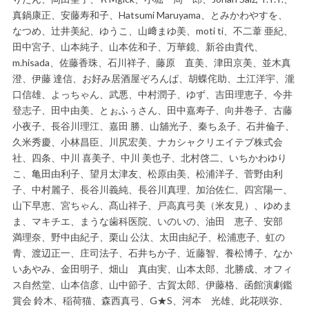
真鍋康正、安藤寿和子、Hatsumi Maruyama、とみかわやすを、
なつめ、辻井美紀、ゆうこ、山﨑まゆ美、moti ti、不二葦 亜紀、
田中宮子、山本純子、山本佐和子、万華鏡、新谷由貴代、
m.hisada、佐藤香珠、石川祥子、藤原 直美、津田京美、並木真
澄、伊藤 達信、お好み居酒屋ぞろんぱ、胡蝶侘助、土江洋宇、瀧
口信雄、よっちゃん、武悪、中村潤子、ゆず、吉田理恵子、今井
登志子、田中由美、とぉふぅさん、田中嘉寿子、向井巻子、古藤
小夜子、長谷川理江、嘉田 勝、山舖光子、秦ちゑ子、石井倫子、
久米秀慶、小林昌臣、川尻宏美、ナカシャクリエイテブ株式会
社、四条、中川 喜美子、中川 美也子、北村啓二、いちかわゆり
こ、亀田由利子、望月太津友、松原由美、松浦洋子、菅野由利
子、中村麗子、長谷川義純、長谷川真理、加治佐仁、四宮陽一、
山下早恵、宮ちゃん、髙山祥子、戸高真弓美（米友見）、ゆめま
ま、マキチエ、まうな歯科医院、いのいの、油田 恵子、安部
満理奈、野中由紀子、栗山 公汰、太田由紀子、松浦恵子、虹の
青、渡辺正一、庄司法子、石井ちか子、近藤智、養松博子、なか
いあやみ、金田明子、畑山 真由実、山本太郎、北勝成、オフィ
ス自然堂、山本信彦、山中節子、古賀太郎、伊藤格、函館演劇鑑
賞会 鈴木、稲荷猫、森西真弓、G★S、河本 光雄、此花咲弥、