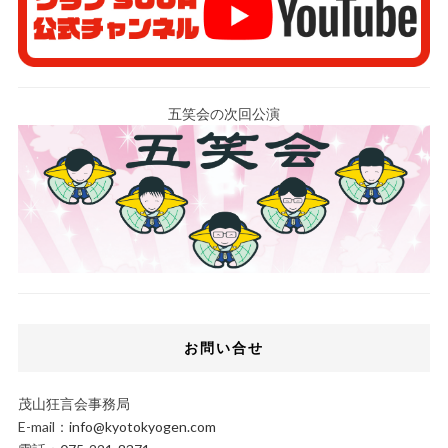
五笑会の次回公演
お問い合せ
茂山狂言会事務局
E-mail：
info@kyotokyogen.com