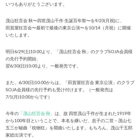
いつもありがとうございます。
茂山狂言会 秋〜四世茂山千作 生誕百年祭〜を9/23(月祝)に、
田賀屋狂言会〜最初で最後の東京公演〜を10/14（月祝）に開催
いたします。
明日6/29(土)10:00より、「茂山狂言会 秋」のクラブSOJA会員様
の先行予約開始、
翌6/30(日)10:00より、一般発売です。
また、6/30(日)10:00からは、「田賀屋狂言会 東京公演」のクラブ
SOJA会員様の先行予約も受け付けます。（一般発売は
7/1(月)10:00からです）
今年の
「茂山狂言会 秋」
は、故 四世茂山千作が生まれた1919年
から100年目ということで、本名を継いだ、息子の二世・茂山七
五三が秘曲『枕物狂』を開曲いたします。もちろん、茂山千五郎
家総出演です。