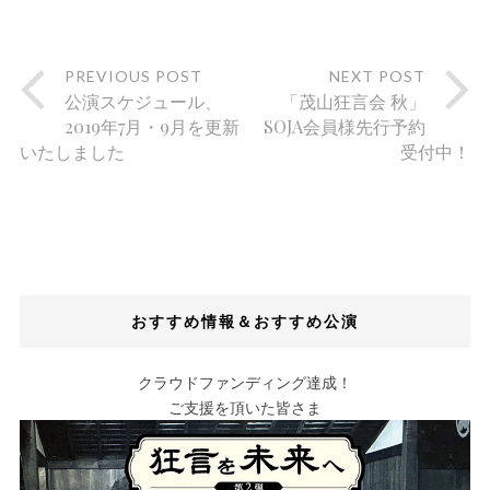
PREVIOUS POST
NEXT POST
公演スケジュール、
「茂山狂言会 秋」
2019年7月・9月を更新
SOJA会員様先行予約
いたしました
受付中！
おすすめ情報＆おすすめ公演
クラウドファンディング達成！
ご支援を頂いた皆さま