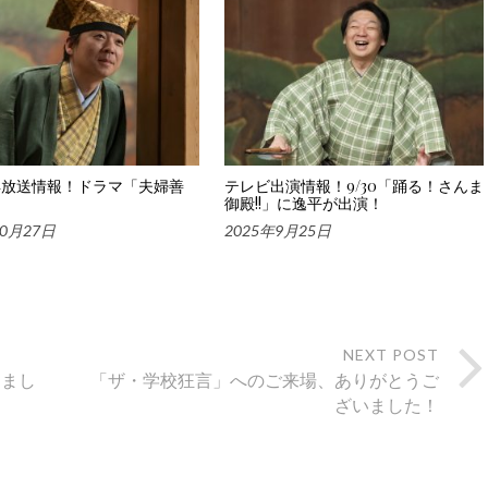
再放送情報！ドラマ「夫婦善
テレビ出演情報！9/30「踊る！さんま
御殿!!」に逸平が出演！
10月27日
2025年9月25日
NEXT POST
りまし
「ザ・学校狂言」へのご来場、ありがとうご
ざいました！