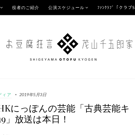
役者のご紹介
公演スケジュール
ﾌｧﾝｸﾗﾌﾞ「クラブ
ディア
2019年5月3日
HKにっぽんの芸能「古典芸能キ
019」放送は本日！