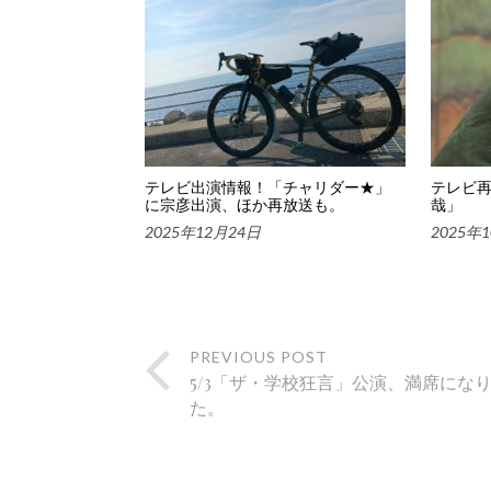
テレビ出演情報！「チャリダー★」
テレビ
に宗彦出演、ほか再放送も。
哉」
2025年12月24日
2025年
PREVIOUS POST
5/3「ザ・学校狂言」公演、満席にな
た。