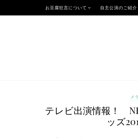
お豆腐狂言について
自主公演のご紹介
メ
テレビ出演情報！ N
ッズ2