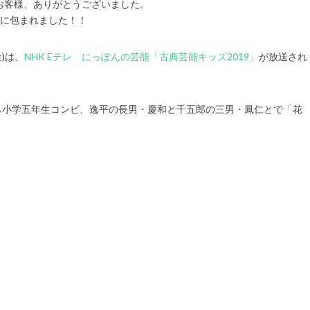
お客様、ありがとうございました。
」に包まれました！！
)は、
NHK Eテレ にっぽんの芸能「古典芸能キッズ2019」
が放送され
ら小学五年生コンビ、逸平の長男・慶和と千五郎の三男・鳳仁とで「花