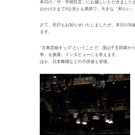
本日の「ザ・学校狂言」にお越しいただきました
おかげさまで3公演とも満席で、大きな「和らい
さて、先日もお知らせいたしましたが、本日5/3(金
ます。
“古典芸能キッズ”ということで、茂山千五郎家か
争」を披露。インタビューにも答えます。
ほか、日本舞踊などの子供達も登場。