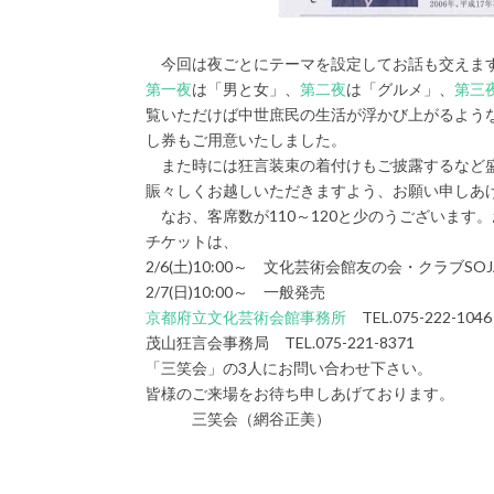
今回は夜ごとにテーマを設定してお話も交えま
第一夜
は「男と女」、
第二夜
は「グルメ」、
第三
覧いただけば中世庶民の生活が浮かび上がるよう
し券もご用意いたしました。
また時には狂言装束の着付けもご披露するなど
賑々しくお越しいただきますよう、お願い申しあ
なお、客席数が110～120と少のうございます
チケットは、
2/6(土)10:00～ 文化芸術会館友の会・クラブSO
2/7(日)10:00～ 一般発売
京都府立文化芸術会館事務所
TEL.075-222-1046
茂山狂言会事務局 TEL.075-221-8371
「三笑会」の3人にお問い合わせ下さい。
皆様のご来場をお待ち申しあげております。
三笑会（網谷正美）