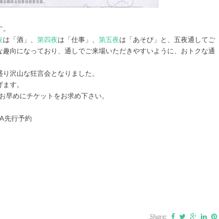
す。
夜
は「酒」、
第四夜
は「仕事」、
第五夜
は「あそび」と、五夜通してご
な趣向になっており、通しでご来場いただきやすいように、おトクな通
盛り沢山な狂言会となりました。
げます。
。お早めにチケットをお求め下さい。
JA先行予約
Share: