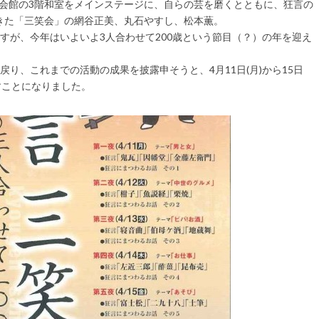
術会館の3階和室をメインステージに、自らの芸を磨くとともに、狂言の
きた「三笑会」の網谷正美、丸石やすし、松本薫。
が、今年はいよいよ3人合わせて200歳という節目（？）の年を迎え
り、これまでの活動の成果を披露申そうと、4月11日(月)から15日
すことになりました。