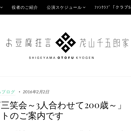
役者のご紹介
公演スケジュール
ﾌｧﾝｸﾗﾌﾞ「クラブ
Aブログ
2016年2月2日
三笑会～3人合わせて200歳～」
ットのご案内です